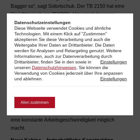
Bagger so“, sagt Sidortschuk. Der TB 2150 hat eine
Steigfähigkeit von 35°/70%. Hier zeigt der neue
Takeuchi, dass die Zahlen nicht nur auf dem Papier
Datenschutzeinstellungen
Diese Webseite verwendet Cookies und ähnliche
stehen, sondern auch in der Realität umgesetzt
Technologien. Mit einem Klick auf "Zustimmen"
werden. Ausgerüstet mit einer Load-Sensing-
akzeptieren Sie diese Verarbeitung und auch die
Weitergabe Ihrer Daten an Drittanbieter. Die Daten
Hydraulik und vier Zusatzsteuerkreisen ist er für
werden für Analysen und Retargeting genutzt. Weitere
vielfältigste Aufgaben, insbesondere auch mit
Informationen, auch zur Datenverarbeitung durch
Drittanbieter, finden Sie in den
sowie in
Einstellungen
diversen hydraulischen Anbaugeräten, vorgesehen.
unseren
Datenschutzhinweisen
. Sie können die
Der erste Steuerkreis kann mit einem High-Flow-
Verwendung von Cookies jederzeit über Ihre
anpassen
und ablehnen.
Einstellungen
Durchlauf von 224 l in der Minute betrieben werden.
In der Zusatzhydraulik sind zudem alle Druck- und
Litermengen individuell einstellbar. Es zeigt sich
Allen zustimmen
auch, dass die extrem leistungsfähige Hydraulik bei
der gleichzeitigen Nutzung verschiedener Funktionen
eine konstante Arbeitsgeschwindigkeit möglich
macht.