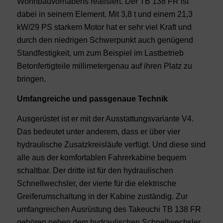
Wohnbauvorhabens realisiert. Der TB 138 FR ist
dabei in seinem Element. Mit 3,8 t und einem 21,3
kW/29 PS starkem Motor hat er sehr viel Kraft und
durch den niedrigen Schwerpunkt auch genügend
Standfestigkeit, um zum Beispiel im Lastbetrieb
Betonfertigteile millimetergenau auf ihren Platz zu
bringen.
Umfangreiche und passgenaue Technik
Ausgerüstet ist er mit der Ausstattungsvariante V4.
Das bedeutet unter anderem, dass er über vier
hydraulische Zusatzkreisläufe verfügt. Und diese sind
alle aus der komfortablen Fahrerkabine bequem
schaltbar. Der dritte ist für den hydraulischen
Schnellwechsler, der vierte für die elektrische
Greiferumschaltung in der Kabine zuständig. Zur
umfangreichen Ausrüstung des Takeuchi TB 138 FR
gehören neben dem hydraulischen Schnellwechsler