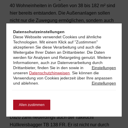
40 Wohneinheiten in Größen von 38 bis 182 m² sind
hier bereits entstanden. Die Außenanlagen sollen
nicht nur die Zuwegung ermöglichen, sondern auch
das Grün der angrenzenden Straße mit einem
Datenschutzeinstellungen
prächtigen Baumbestand aufnehmen. So gestaltet
Diese Webseite verwendet Cookies und ähnliche
Technologien. Mit einem Klick auf "Zustimmen"
sich auch das Bebauungskonzept, das die Firma
akzeptieren Sie diese Verarbeitung und auch die
Poscher hier realisiert. Garten und Landschaftsbau
Weitergabe Ihrer Daten an Drittanbieter. Die Daten
Poscher ist ein Meisterbetrieb, der sich zum einen auf
werden für Analysen und Retargeting genutzt. Weitere
Informationen, auch zur Datenverarbeitung durch
viele Varianten von Grünanlagenpflege spezialisiert
Drittanbieter, finden Sie in den
sowie in
Einstellungen
hat, aber insbesondere auch auf den Neubau von
unseren
Datenschutzhinweisen
. Sie können die
Verwendung von Cookies jederzeit über Ihre
anpassen
Gärten, Steingärten, Außenanlagen usw. Über 20
und ablehnen.
Einstellungen
Mitarbeiter gehören zur Firma und natürlich auch ein
großer Park an Baumaschinen und Geräten.
Allen zustimmen
Den Ausleger bewegen, nicht den Bagger
Dazu zählt neuerdings auch der Takeuchi
Hüllkreisbagger TB 138 FR. Er ist nicht nur durch