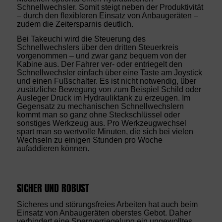
Schnellwechsler. Somit steigt neben der Produktivität
‒ durch den flexibleren Einsatz von Anbaugeräten ‒
zudem die Zeitersparnis deutlich.
Bei Takeuchi wird die Steuerung des
Schnellwechslers über den dritten Steuerkreis
vorgenommen – und zwar ganz bequem von der
Kabine aus. Der Fahrer ver- oder entriegelt den
Schnellwechsler einfach über eine Taste am Joystick
und einen Fußschalter. Es ist nicht notwendig, über
zusätzliche Bewegung von zum Beispiel Schild oder
Ausleger Druck im Hydrauliktank zu erzeugen. Im
Gegensatz zu mechanischen Schnellwechslern
kommt man so ganz ohne Steckschlüssel oder
sonstiges Werkzeug aus. Pro Werkzeugwechsel
spart man so wertvolle Minuten, die sich bei vielen
Wechseln zu einigen Stunden pro Woche
aufaddieren können.
SICHER UND ROBUST
Sicheres und störungsfreies Arbeiten hat auch beim
Einsatz von Anbaugeräten oberstes Gebot. Daher
verhindert eine Sperrverriegelung ein ungewolltes