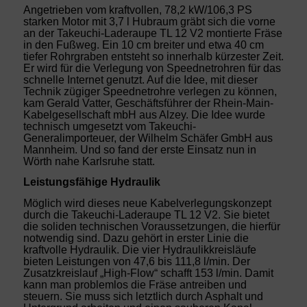
Angetrieben vom kraftvollen, 78,2 kW/106,3 PS
starken Motor mit 3,7 l Hubraum gräbt sich die vorne
an der Takeuchi-Laderaupe TL 12 V2 montierte Fräse
in den Fußweg. Ein 10 cm breiter und etwa 40 cm
tiefer Rohrgraben entsteht so innerhalb kürzester Zeit.
Er wird für die Verlegung von Speednetrohren für das
schnelle Internet genutzt. Auf die Idee, mit dieser
Technik zügiger Speednetrohre verlegen zu können,
kam Gerald Vatter, Geschäftsführer der Rhein-Main-
Kabelgesellschaft mbH aus Alzey. Die Idee wurde
technisch umgesetzt vom Takeuchi-
Generalimporteuer, der Wilhelm Schäfer GmbH aus
Mannheim. Und so fand der erste Einsatz nun in
Wörth nahe Karlsruhe statt.
Leistungsfähige Hydraulik
Möglich wird dieses neue Kabelverlegungskonzept
durch die Takeuchi-Laderaupe TL 12 V2. Sie bietet
die soliden technischen Voraussetzungen, die hierfür
notwendig sind. Dazu gehört in erster Linie die
kraftvolle Hydraulik. Die vier Hydraulikkreisläufe
bieten Leistungen von 47,6 bis 111,8 l/min. Der
Zusatzkreislauf „High-Flow“ schafft 153 l/min. Damit
kann man problemlos die Fräse antreiben und
steuern. Sie muss sich letztlich durch Asphalt und