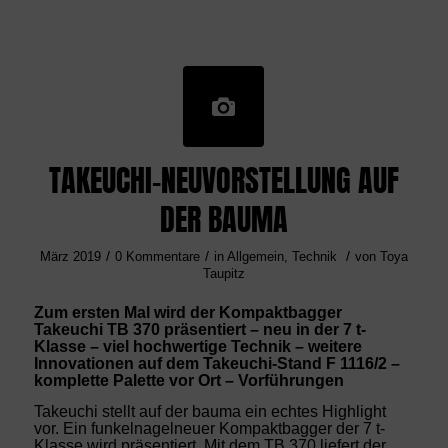
TAKEUCHI-NEUVORSTELLUNG AUF
DER BAUMA
/
/
/
März 2019
0 Kommentare
in
Allgemein
,
Technik
von
Toya
Taupitz
Zum ersten Mal wird der Kompaktbagger
Takeuchi TB 370 präsentiert – neu in der 7 t-
Klasse – viel hochwertige Technik – weitere
Innovationen auf dem Takeuchi-Stand F 1116/2 –
komplette Palette vor Ort – Vorführungen
Takeuchi stellt auf der bauma ein echtes Highlight
vor. Ein funkelnagelneuer Kompaktbagger der 7 t-
Klasse wird präsentiert. Mit dem TB 370 liefert der