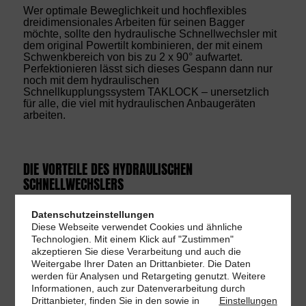
Wer optimale Beweglichkeit und hochflexibles
dreidimensionales Arbeiten für seinen Bagger
möchte, sollte den hydraulische Schnellwechsler mit
dem original Powertilt kombinieren, der mit einem
Schwenkbereich von bis zu 2 x 90° aufwartet.
Perfektionieren lässt sich dieses Gespann dann nur
noch mit dem hydraulischen
Schnellkupplungssystem TAKLOCK – unersetzlich
für alle, die viel mit hydraulischen Anbaugeräten
arbeiten.
DIE VORTEILE DES HYDRAULISCHEN
SCHNELLWECHSLERS
Schnelles Wechseln von Anbaugeräten von der
Datenschutzeinstellungen
Fahrerkabine aus
Diese Webseite verwendet Cookies und ähnliche
Mehr Produktivität und Wirtschaftlichkeit
Technologien. Mit einem Klick auf "Zustimmen"
Bequeme und sichere Verriegelung per
akzeptieren Sie diese Verarbeitung und auch die
Knopfdruck
Weitergabe Ihrer Daten an Drittanbieter. Die Daten
Hohe Funktionssicherheit aufgrund abgedichteter
werden für Analysen und Retargeting genutzt. Weitere
Verriegelungsmechanik & -hydraulik
Informationen, auch zur Datenverarbeitung durch
Drittanbieter, finden Sie in den
sowie in
Einstellungen
Lange Lebensdauer