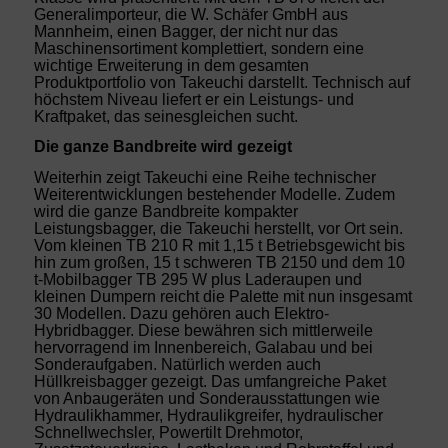
Generalimporteur, die W. Schäfer GmbH aus
Mannheim, einen Bagger, der nicht nur das
Maschinensortiment komplettiert, sondern eine
wichtige Erweiterung in dem gesamten
Produktportfolio von Takeuchi darstellt. Technisch auf
höchstem Niveau liefert er ein Leistungs- und
Kraftpaket, das seinesgleichen sucht.
Die ganze Bandbreite wird gezeigt
Weiterhin zeigt Takeuchi eine Reihe technischer
Weiterentwicklungen bestehender Modelle. Zudem
wird die ganze Bandbreite kompakter
Leistungsbagger, die Takeuchi herstellt, vor Ort sein.
Vom kleinen TB 210 R mit 1,15 t Betriebsgewicht bis
hin zum großen, 15 t schweren TB 2150 und dem 10
t-Mobilbagger TB 295 W plus Laderaupen und
kleinen Dumpern reicht die Palette mit nun insgesamt
30 Modellen. Dazu gehören auch Elektro-
Hybridbagger. Diese bewähren sich mittlerweile
hervorragend im Innenbereich, Galabau und bei
Sonderaufgaben. Natürlich werden auch
Hüllkreisbagger gezeigt. Das umfangreiche Paket
von Anbaugeräten und Sonderausstattungen wie
Hydraulikhammer, Hydraulikgreifer, hydraulischer
Schnellwechsler, Powertilt Drehmotor,