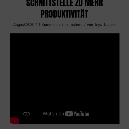
SCHNITTSTELLE ZU MEHR
PRODUKTIVITÄT
/
/
/
August 2020
1 Kommentar
in
Technik
von
Toya Taupitz