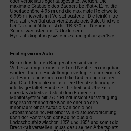
oder Verstellausleger ausgestattet werden. Die
maximale Grabtiefe des Baggers beträgt 4,11 m, die
Überladehöhe 4,95 m und die maximale Reichweite
6,905 m, jeweils mit Verstellausleger. Die feinfühlige
Hydraulik verfügt über vier Zusatzkreisläufe. Und wie
bei Takeuchi üblich, ist der TB 370 mit Drehmotor,
Schnellwechsler und Taklock, dem
Hydraulikkupplungssystem, extrem gut ausgerüstet.
Feeling wie im Auto
Besonders für den Baggerfahrer sind viele
Verbesserungen konstruiert und Neuheiten eingebaut
worden. Für die Einstellungen verfügt er über einen 8
Zoll-Farb-Touchscreen und die Bedienung machen
Jog-Dial-Elemente einfach. Die Benutzerführung ist
intuitiv gestaltet. Für die Sicherheit und Übersicht
über das Arbeitsfeld steht dem Fahrer ein
Monitorsystem mit 270°-Rundumsicht zur Verfügung.
Insgesamt erinnert die Kabine eher an den
Innenraum eines Autos als an den einer
Arbeitsmaschine. Mit einer Winkelsteuervorrichtung
kann der Fahrer von der Kabine aus die
Ladeschaufel zwischen 125° und 195° und somit die
Brechkraft verstellen, muss dazu seinen Arbeitsplatz