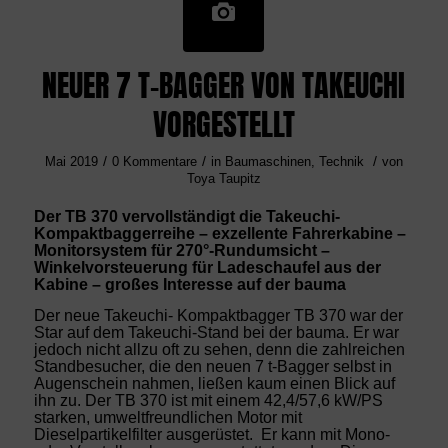
NEUER 7 T-BAGGER VON TAKEUCHI
VORGESTELLT
/
/
/
Mai 2019
0 Kommentare
in
Baumaschinen
,
Technik
von
Toya Taupitz
Der TB 370 vervollständigt die Takeuchi-
Kompaktbaggerreihe – exzellente Fahrerkabine –
Monitorsystem für 270°-Rundumsicht –
Winkelvorsteuerung für Ladeschaufel aus der
Kabine – großes Interesse auf der bauma
Der neue Takeuchi- Kompaktbagger TB 370 war der
Star auf dem Takeuchi-Stand bei der bauma. Er war
jedoch nicht allzu oft zu sehen, denn die zahlreichen
Standbesucher, die den neuen 7 t-Bagger selbst in
Augenschein nahmen, ließen kaum einen Blick auf
ihn zu. Der TB 370 ist mit einem 42,4/57,6 kW/PS
starken, umweltfreundlichen Motor mit
Dieselpartikelfilter ausgerüstet. Er kann mit Mono-