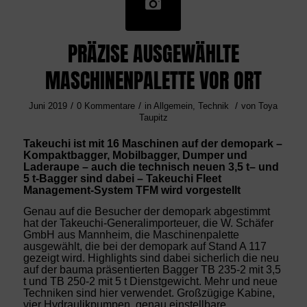
PRÄZISE AUSGEWÄHLTE
MASCHINENPALETTE VOR ORT
/
/
/
Juni 2019
0 Kommentare
in
Allgemein
,
Technik
von
Toya
Taupitz
Takeuchi ist mit 16 Maschinen auf der demopark –
Kompaktbagger, Mobilbagger, Dumper und
Laderaupe – auch die technisch neuen 3,5 t
–
und
5 t-Bagger sind dabei – Takeuchi Fleet
Management-System TFM wird vorgestellt
Genau auf die Besucher der demopark abgestimmt
hat der Takeuchi-Generalimporteuer, die W. Schäfer
GmbH aus Mannheim, die Maschinenpalette
ausgewählt, die bei der demopark auf Stand A 117
gezeigt wird. Highlights sind dabei sicherlich die neu
auf der bauma präsentierten Bagger TB 235-2 mit 3,5
t und TB 250-2 mit 5 t Dienstgewicht. Mehr und neue
Techniken sind hier verwendet. Großzügige Kabine,
vier Hydraulikpumpen, genau einstellbare