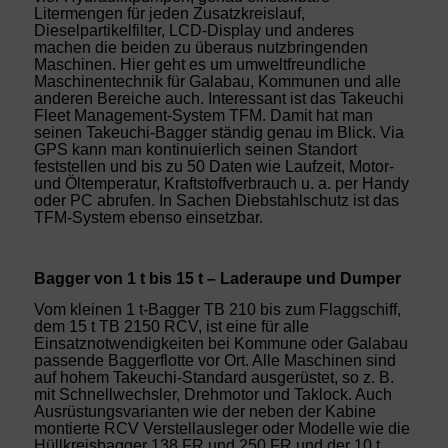
Litermengen für jeden Zusatzkreislauf,
Dieselpartikelfilter, LCD-Display und anderes
machen die beiden zu überaus nutzbringenden
Maschinen. Hier geht es um umweltfreundliche
Maschinentechnik für Galabau, Kommunen und alle
anderen Bereiche auch. Interessant ist das Takeuchi
Fleet Management-System TFM. Damit hat man
seinen Takeuchi-Bagger ständig genau im Blick. Via
GPS kann man kontinuierlich seinen Standort
feststellen und bis zu 50 Daten wie Laufzeit, Motor-
und Öltemperatur, Kraftstoffverbrauch u. a. per Handy
oder PC abrufen. In Sachen Diebstahlschutz ist das
TFM-System ebenso einsetzbar.
Bagger von 1 t bis 15 t – Laderaupe und Dumper
Vom kleinen 1 t-Bagger TB 210 bis zum Flaggschiff,
dem 15 t TB 2150 RCV, ist eine für alle
Einsatznotwendigkeiten bei Kommune oder Galabau
passende Baggerflotte vor Ort. Alle Maschinen sind
auf hohem Takeuchi-Standard ausgerüstet, so z. B.
mit Schnellwechsler, Drehmotor und Taklock. Auch
Ausrüstungsvarianten wie der neben der Kabine
montierte RCV Verstellausleger oder Modelle wie die
Hüllkreisbagger 138 FR und 250 FR und der 10 t