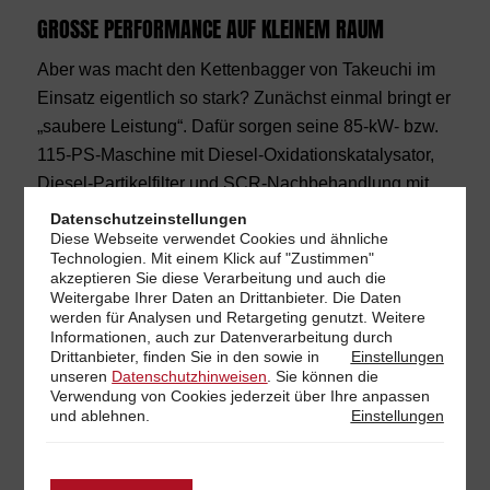
GROSSE PERFORMANCE AUF KLEINEM RAUM
Aber was macht den Kettenbagger von Takeuchi im
Einsatz eigentlich so stark? Zunächst einmal bringt er
„saubere Leistung“. Dafür sorgen seine 85-kW- bzw.
115-PS-Maschine mit Diesel-Oxidationskatalysator,
Diesel-Partikelfilter und SCR-Nachbehandlung mit
AdBlue. Mit dieser Motorisierung erfüllt der 16-Tonner
Datenschutzeinstellungen
Diese Webseite verwendet Cookies und ähnliche
mühelos die Anforderungen der Abgasstufe EU V.
Technologien. Mit einem Klick auf "Zustimmen"
akzeptieren Sie diese Verarbeitung und auch die
AUCH DIE STEUERUNG ÜBERZEUGT
Weitergabe Ihrer Daten an Drittanbieter. Die Daten
werden für Analysen und Retargeting genutzt. Weitere
Informationen, auch zur Datenverarbeitung durch
Der Hydraulik dienen 4 Zusatzsteuerkreise mit
Drittanbieter, finden Sie in den
sowie in
Einstellungen
programmierbarer variabler Mengen- und
unseren
Datenschutzhinweisen
. Sie können die
Verwendung von Cookies jederzeit über Ihre
anpassen
Druckeinstellung. Im High-Flow-Modus sind 224 l/min
und ablehnen.
Einstellungen
verfügbar. Ein zusätzlicher Vorteil des Systems: das
absolut ruckelfreie Arbeiten. Dass die
Hydraulikleitungen abrisssicher auf dem Löffelstiel