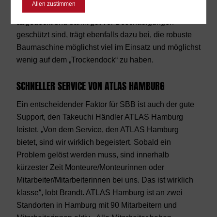
Allen zustimmen
verlegt, im Bereich des Schwenkbocks massiv
abgedeckt und damit gut vor Beschädigungen
geschützt sind, trägt ebenfalls dazu bei, die robuste
Baumaschine möglichst viel im Einsatz und möglichst
wenig auf dem „Trockendock“ zu haben.
SCHNELLER SERVICE VON ATLAS HAMBURG
Ein entscheidender Faktor für SBB ist auch der gute
Support, den Takeuchi Händler ATLAS Hamburg
leistet. „Von dem Service, den ATLAS Hamburg
bietet, sind wir wirklich begeistert. Sobald ein
Problem gelöst werden muss, sind innerhalb
kürzester Zeit Monteure/Monteurinnen oder
Mitarbeiter/Mitarbeiterinnen bei uns. Das ist wirklich
klasse“, lobt Brandt. ATLAS Hamburg ist an zwei
Standorten in Hamburg mit 90 Mitarbeitern und