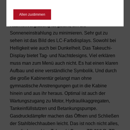
dauerhaften klaren Blick aufs Arbeitsfeld. Die
Frontscheibe ist mit Hilfe von zwei
Allen zustimmen
Gasdruckdämpfern komfortabel einziehbar. Die
Kabinenverglasung ist getönt, um die
Sonneneinstrahlung zu minimieren. Sehr gut zu
sehen ist das Bild des LC-Farbdisplays. Sowohl bei
Helligkeit wie auch bei Dunkelheit. Das Takeuchi-
Display bietet Tag- und Nachtdesigns. Viel erklären
muss man zum Menü auch nicht. Es hat einen klaren
Aufbau und eine verständliche Symbolik. Und durch
die große Kabinentür gelangt man ohne
gymnastische Anstrengungen gut in die Kabine
hinein und aus ihr heraus. Optimal ist auch der
Wartungszugang zu Motor, Hydraulikaggregaten,
Tankeinfüllstutzen und Betankungspumpe.
Gasdruckdämpfer machen das Öffnen und Schließen
der Stahlblechhauben leicht. Das ist noch nicht alles,