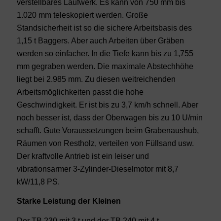
verstellbares Laufwerk. Es kann von 750 mm bis
1.020 mm teleskopiert werden. Große
Standsicherheit ist so die sichere Arbeitsbasis des
1,15 t Baggers. Aber auch Arbeiten über Gräben
werden so einfacher. In die Tiefe kann bis zu 1,755
mm gegraben werden. Die maximale Abstechhöhe
liegt bei 2.985 mm. Zu diesen weitreichenden
Arbeitsmöglichkeiten passt die hohe
Geschwindigkeit. Er ist bis zu 3,7 km/h schnell. Aber
noch besser ist, dass der Oberwagen bis zu 10 U/min
schafft. Gute Voraussetzungen beim Grabenaushub,
Räumen von Restholz, verteilen von Füllsand usw.
Der kraftvolle Antrieb ist ein leiser und
vibrationsarmer 3-Zylinder-Dieselmotor mit 8,7
kW/11,8 PS.
Starke Leistung der Kleinen
Der TB 230 mit 3 t und der TB 240 mit 4 t