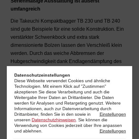
Serienmäßige Ausstattung ist äußerst
umfangreich
Die Takeuchi Kompaktbagger TB 230 und TB 240
sind gute Beispiele für eine solide Konstruktion. Ein
verstärkter Schwenkbock und extra stark
dimensionierte Bolzen lassen den Verschleiß klein
werden. Durch das weiche Abbremsen der
Hubgeschwindigkeit dank Endlagendämpfung des
Hubzylinders (beim TB 240 zusätzlich auch des
Datenschutzeinstellungen
Stielzylinders) werden diese geschont und geschützt.
Diese Webseite verwendet Cookies und ähnliche
Der Lasthebebetrieb hat eine sichere Basis.
Technologien. Mit einem Klick auf "Zustimmen"
akzeptieren Sie diese Verarbeitung und auch die
Rohrbruchsicherung, Überlastwarneinrichtung und
Weitergabe Ihrer Daten an Drittanbieter. Die Daten
Lasthalteventile am Hauptausleger und
werden für Analysen und Retargeting genutzt. Weitere
Informationen, auch zur Datenverarbeitung durch
Löffelstielzylinder sorgen für die sichere Bewegung
Drittanbieter, finden Sie in den
sowie in
Einstellungen
von Lasten. Auch der Fahrer kann sich wohlfühlen
unseren
Datenschutzhinweisen
. Sie können die
Verwendung von Cookies jederzeit über Ihre
anpassen
und so gute Arbeit abliefern. Eine hohe Sitzposition
und ablehnen.
Einstellungen
auf einem ergonomischen Komfortsitz verschafft den