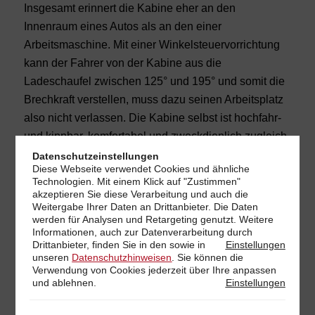
Insgesamt erinnert die Kabine eher an den
Innenraum eines Autos als an den einer
Arbeitsmaschine. Mit einer Winkelsteuervorrichtung
kann der Fahrer von der Kabine aus die
Ladeschaufel zwischen 125° und 195° und somit die
Brechkraft verstellen, muss dazu seinen Arbeitsplatz
also nicht verlassen. Die Kabine selbst ist hochfahr-
und kippbar, komfortabel und zweckdienlich zugleich.
Datenschutzeinstellungen
Sie interessieren sich für den TB 370 und wollen
Diese Webseite verwendet Cookies und ähnliche
Technologien. Mit einem Klick auf "Zustimmen"
mehr erfahren? Dann klicken Sie
HIER
akzeptieren Sie diese Verarbeitung und auch die
Weitergabe Ihrer Daten an Drittanbieter. Die Daten
werden für Analysen und Retargeting genutzt. Weitere
Informationen, auch zur Datenverarbeitung durch
Weitere Neuheiten
Drittanbieter, finden Sie in den
sowie in
Einstellungen
unseren
Datenschutzhinweisen
. Sie können die
Vorgestellt wurde auch der Takeuchi-Elektrobagger
Verwendung von Cookies jederzeit über Ihre
anpassen
und ablehnen.
Einstellungen
TB 220e. Er verfügt über eine Lithium-Ionen-Batterie
mit 25 kWh Leistung und bietet damit die gleiche