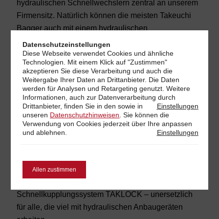
hydraulischen Schnellwechslern zentral an unserem
Firmensitz. Natürlich können die meisten Takeuchi
Bagger auch mit einem hydraulischen
Schnellwechsler nachgerüstet werden.
Datenschutzeinstellungen
Diese Webseite verwendet Cookies und ähnliche
Technologien. Mit einem Klick auf "Zustimmen"
akzeptieren Sie diese Verarbeitung und auch die
Weitergabe Ihrer Daten an Drittanbieter. Die Daten
TRAUMDUO MIT DEM TILTROTATOR POWERTILT
werden für Analysen und Retargeting genutzt. Weitere
Informationen, auch zur Datenverarbeitung durch
Wer optimale Beweglichkeit und hochflexibles
Drittanbieter, finden Sie in den
sowie in
Einstellungen
unseren
Datenschutzhinweisen
. Sie können die
dreidimensionales Arbeiten für seinen Bagger
Verwendung von Cookies jederzeit über Ihre
anpassen
möchte, sollte den hydraulische Schnellwechsler mit
und ablehnen.
Einstellungen
dem original Powertilt kombinieren, der mit einem
Schwenkbereich von bis zu 2 x 90° aufwartet.
Perfektionieren lässt sich dieses Gespann dann nur
Allen zustimmen
noch mit dem hydraulischen
Schnellkupplungssystem TAKLOCK – unersetzlich
für alle, die viel mit hydraulischen Anbaugeräten